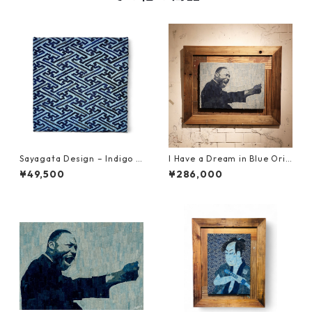
Sayagata Design – Indigo C
I Have a Dream in Blue Orig
ontinuum Original Artwork
inal Artwork (NFT Certified
¥49,500
¥286,000
(NFT Certified | One of a Ki
| One of a Kind)
nd)