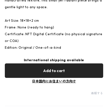
handcrafted texture, this small yet radiant piece brings a
gentle light to any space.
Art Size: 18×18×2 cm
Frame: None (ready to hang)
Certificate: NFT Digital Certificate (no physical signature
or COA)
Edition: Original / One-of-a-kind
International shipping available
Add to cart
日本国内にお住まいの方向け
通報する