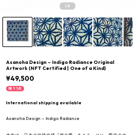
1
/5
Asanoha Design – Indigo Radiance Original
Artwork (NFT Certified | One of a Kind)
¥49,500
残り1点
International shipping available
Asanoha Design – Indigo Radiance