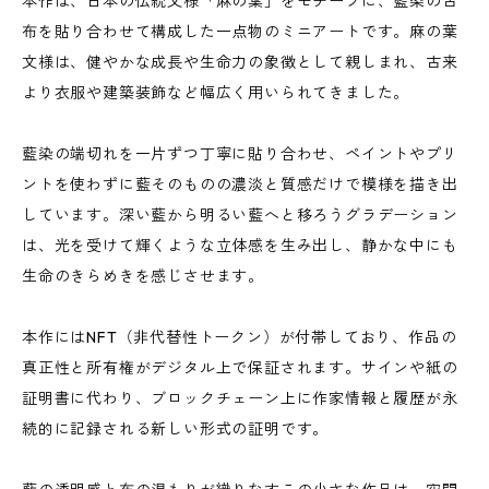
本作は、日本の伝統文様「麻の葉」をモチーフに、藍染の古
布を貼り合わせて構成した一点物のミニアートです。麻の葉
文様は、健やかな成長や生命力の象徴として親しまれ、古来
より衣服や建築装飾など幅広く用いられてきました。
藍染の端切れを一片ずつ丁寧に貼り合わせ、ペイントやプリ
ントを使わずに藍そのものの濃淡と質感だけで模様を描き出
しています。深い藍から明るい藍へと移ろうグラデーション
は、光を受けて輝くような立体感を生み出し、静かな中にも
生命のきらめきを感じさせます。
本作にはNFT（非代替性トークン）が付帯しており、作品の
真正性と所有権がデジタル上で保証されます。サインや紙の
証明書に代わり、ブロックチェーン上に作家情報と履歴が永
続的に記録される新しい形式の証明です。