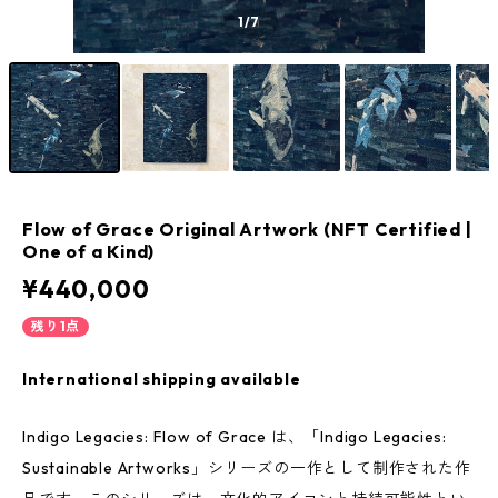
1
/7
Flow of Grace Original Artwork (NFT Certified |
One of a Kind)
¥440,000
残り1点
International shipping available
Indigo Legacies: Flow of Grace は、「Indigo Legacies:
Sustainable Artworks」シリーズの一作として制作された作