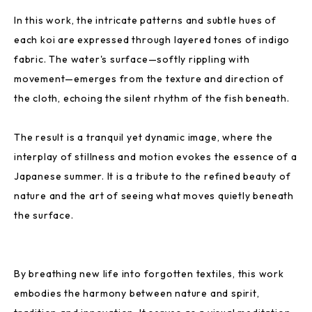
In this work, the intricate patterns and subtle hues of
each koi are expressed through layered tones of indigo
fabric. The water's surface—softly rippling with
movement—emerges from the texture and direction of
the cloth, echoing the silent rhythm of the fish beneath.
The result is a tranquil yet dynamic image, where the
interplay of stillness and motion evokes the essence of a
Japanese summer. It is a tribute to the refined beauty of
nature and the art of seeing what moves quietly beneath
the surface.
By breathing new life into forgotten textiles, this work
embodies the harmony between nature and spirit,