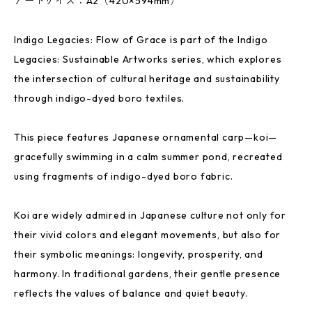
アートサイズ：A2（420×594mm）
Indigo Legacies: Flow of Grace is part of the Indigo
Legacies: Sustainable Artworks series, which explores
the intersection of cultural heritage and sustainability
through indigo-dyed boro textiles.
This piece features Japanese ornamental carp—koi—
gracefully swimming in a calm summer pond, recreated
using fragments of indigo-dyed boro fabric.
Koi are widely admired in Japanese culture not only for
their vivid colors and elegant movements, but also for
their symbolic meanings: longevity, prosperity, and
harmony. In traditional gardens, their gentle presence
reflects the values of balance and quiet beauty.