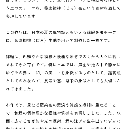
品です。このシリーズは、文化的アイコンと持続可能性とい
う二つのテーマを、藍染襤褸（ぼろ）布という素材を通して
表現しています。
この作品は、日本の夏の風物詩ともいえる錦鯉をモチーフ
に、藍染襤褸（ぼろ）生地を用いて制作した一枚です。
錦鯉は、色鮮やかな模様と優雅な泳ぎで古くから人々に親し
まれてきた存在です。特に日本では、庭園や池の中で静かに
泳ぐその姿は「和」の美しさを象徴するものとして、鑑賞魚
としてのみならず、長寿や富、繁栄の象徴としても大切にさ
れてきました。
本作では、異なる藍染布の濃淡や質感を繊細に重ねること
で、錦鯉の個性豊かな模様や質感を表現しました。また、水
面に広がるさざ波や光の反射、鯉の泳ぎが生み出すわずかな