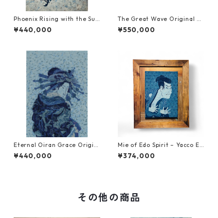
Phoenix Rising with the Sun
The Great Wave Original Ar
Original Artwork (NFT Certi
twork (NFT Certified | One
¥440,000
¥550,000
fied | One of a Kind)
of a Kind)
Eternal Oiran Grace Origin
Mie of Edo Spirit – Yacco Ed
al Artwork (NFT Certified |
o-bei Original Artwork (NFT
¥440,000
¥374,000
One of a Kind)
Certified | One of a Kind)
その他の商品