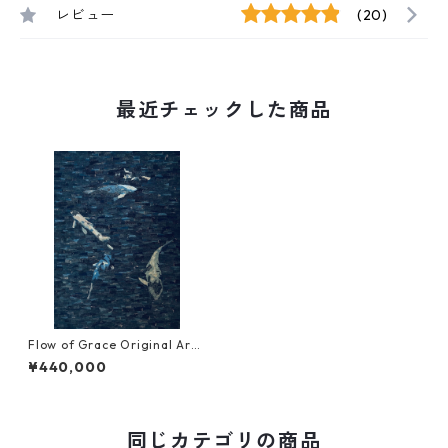
レビュー
(20)
最近チェックした商品
Flow of Grace Original Art
work (NFT Certified | One o
¥440,000
f a Kind)
同じカテゴリの商品