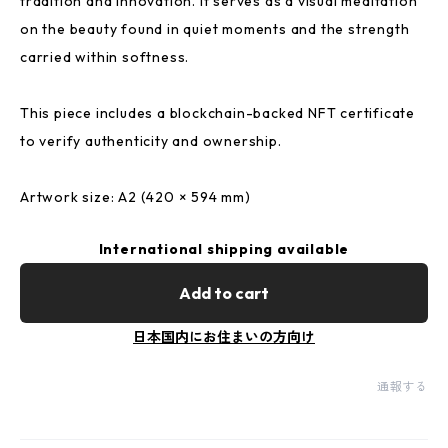
tradition and innovation. It serves as a visual meditation
on the beauty found in quiet moments and the strength
carried within softness.
This piece includes a blockchain-backed NFT certificate
to verify authenticity and ownership.
Artwork size: A2 (420 × 594 mm)
International shipping available
Add to cart
日本国内にお住まいの方向け
通報する