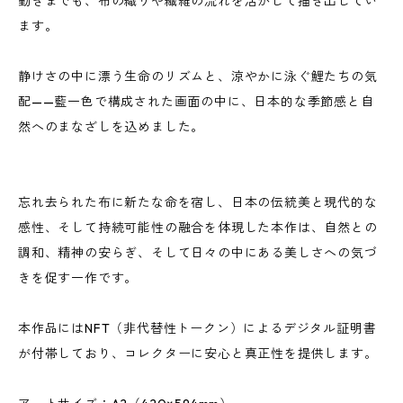
動きまでも、布の織りや繊維の流れを活かして描き出してい
ます。
静けさの中に漂う生命のリズムと、涼やかに泳ぐ鯉たちの気
配——藍一色で構成された画面の中に、日本的な季節感と自
然へのまなざしを込めました。
忘れ去られた布に新たな命を宿し、日本の伝統美と現代的な
感性、そして持続可能性の融合を体現した本作は、自然との
調和、精神の安らぎ、そして日々の中にある美しさへの気づ
きを促す一作です。
本作品にはNFT（非代替性トークン）によるデジタル証明書
が付帯しており、コレクターに安心と真正性を提供します。