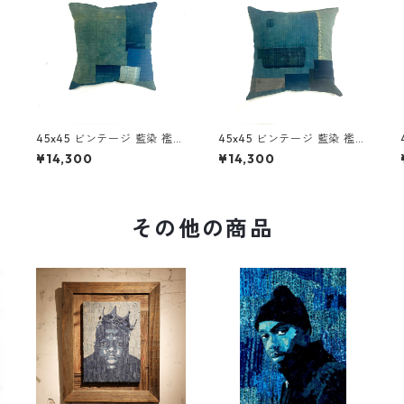
褸
45x45 ビンテージ 藍染 襤褸
45x45 ビンテージ 藍染 襤褸
アップサイクル パッチワー
アップサイクル パッチワー
¥14,300
¥14,300
襤
ク クッションカバー ボロ 襤
ク クッションカバー ボロ 襤
褸 4
褸 3
その他の商品