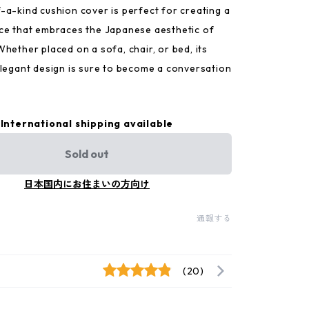
-a-kind cushion cover is perfect for creating a
ce that embraces the Japanese aesthetic of
hether placed on a sofa, chair, or bed, its
elegant design is sure to become a conversation
International shipping available
Sold out
日本国内にお住まいの方向け
通報する
(20)