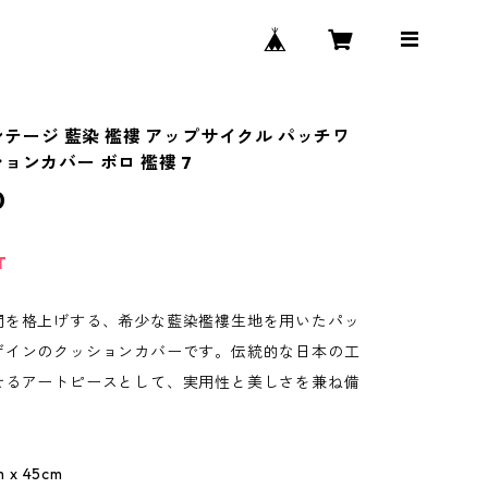
ビンテージ 藍染 襤褸 アップサイクル パッチワ
ョンカバー ボロ 襤褸 7
0
T
間を格上げする、希少な藍染襤褸生地を用いたパッ
ザインのクッションカバーです。伝統的な日本の工
せるアートピースとして、実用性と美しさを兼ね備
。
 x 45cm