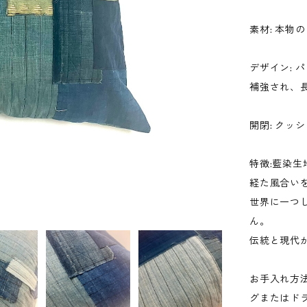
素材: 本物
デザイン:
補強され、
開閉: クッ
特徴:藍染
経た風合い
世界に一つ
ん。
伝統と現代
お手入れ方
グまたはド