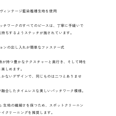
のヴィンテージ藍染襤褸生地を使用
 パッチワークのすべてのピースは、丁寧に手縫いで
長持ちするようステッチが施されています。
ションの出し入れが簡単なファスナー式
生地が持つ豊かなテクスチャーと奥行き、そして時を
を楽しめます。
しかないデザインで、同じものは二つとありませ
が融合したタイムレスな美しいパッチワーク模様。
法: 生地の繊細さを保つため、スポットクリーニン
ライクリーニングを推奨します。