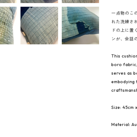
一点物のこ
れた洗練さ
ドの上に置
ンが、会話
This cushio
boro fabric,
serves as bo
embodying t
craftsmansh
Size: 45cm 
Material: A