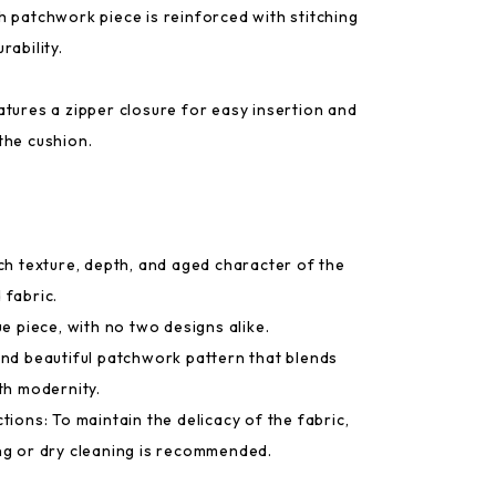
h patchwork piece is reinforced with stitching
rability.
atures a zipper closure for easy insertion and
the cushion.
ich texture, depth, and aged character of the
 fabric.
ue piece, with no two designs alike.
and beautiful patchwork pattern that blends
ith modernity.
tions: To maintain the delicacy of the fabric,
ng or dry cleaning is recommended.