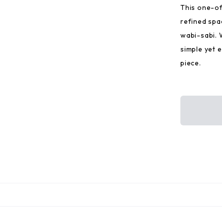
This one-of
refined spa
wabi-sabi. W
simple yet 
piece.