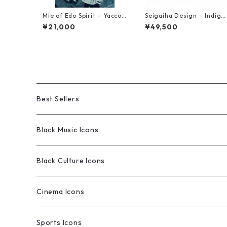
Mie of Edo Spirit – Yacco
Seigaiha Design – Indigo
Edo-bei – Textile Art Repr
Currents Original Artwor
¥21,000
¥49,500
oduction (NFT Certified |
k (NFT Certified | One of
Limited Edition)
a Kind)
Best Sellers
Black Music Icons
Original Works
Black Culture Icons
Limited Edition Prints
Original Works
Cinema Icons
Limited Edition Prints
Original Works
Sports Icons