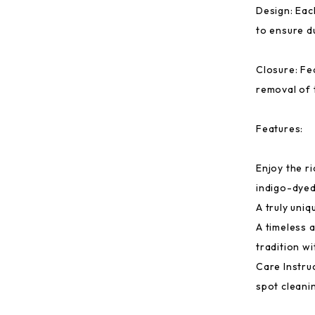
Design: Eac
to ensure du
Closure: Fe
removal of 
Features:
Enjoy the r
indigo-dyed
A truly uniq
A timeless 
tradition w
Care Instruc
spot cleani