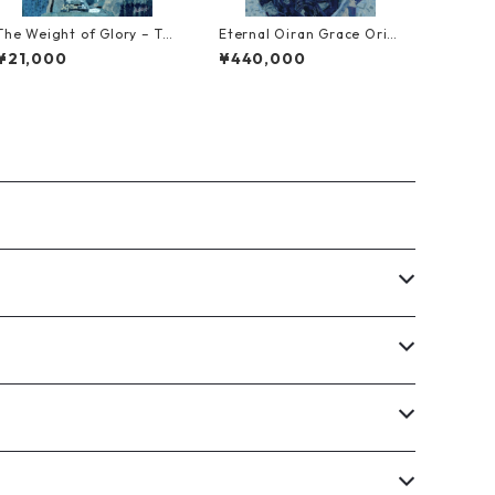
The Weight of Glory – Tex
Eternal Oiran Grace Origi
tile Art Reproduction (NF
nal Artwork (NFT Certifie
¥21,000
¥440,000
T Certified | Limited Editi
d | One of a Kind)
on)