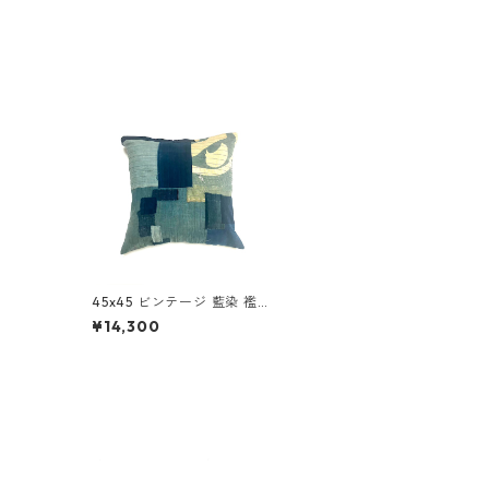
45x45 ビンテージ 藍染 襤褸
アップサイクル パッチワー
¥14,300
ク クッションカバー ボロ 襤
褸 7