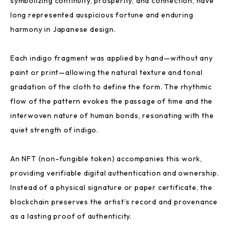
symbolizing continuity, prosperity, and connection, have
long represented auspicious fortune and enduring
harmony in Japanese design.
Each indigo fragment was applied by hand—without any
paint or print—allowing the natural texture and tonal
gradation of the cloth to define the form. The rhythmic
flow of the pattern evokes the passage of time and the
interwoven nature of human bonds, resonating with the
quiet strength of indigo.
An NFT (non-fungible token) accompanies this work,
providing verifiable digital authentication and ownership.
Instead of a physical signature or paper certificate, the
blockchain preserves the artist’s record and provenance
as a lasting proof of authenticity.