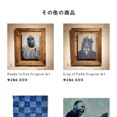
その他の商品
Ready to Dye Original Artw
King of Fade Original Artw
ork (NFT Certified | One of
ork (NFT Certified | One of
¥286,000
¥286,000
a Kind)
a Kind)