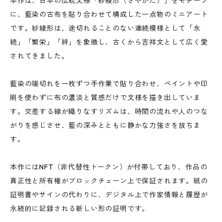
本作は、日本の伝統文様「紗綾形（さやがた）」をモチーフ
に、藍染の古布を貼り合わせて構成した一点物のミニアート
です。紗綾形は、途切れることのない連続模様として「永
続」「繁栄」「絆」を象徴し、古くから吉祥文として広く愛
されてきました。
藍染の端切れを一枚ずつ手作業で貼り合わせ、ペイントや印
刷を使わずに布の濃淡と質感だけで文様を描き出していま
す。交差する線が織りなすリズムは、時間の流れや人のつな
がりを感じさせ、藍の深みとともに静かな力強さを放ちま
す。
本作にはNFT（非代替性トークン）が付帯しており、作品の
真正性と所有権がブロックチェーン上で保証されます。紙の
証明書やサインの代わりに、デジタル上で作家情報と履歴が
永続的に記録される新しい形の証明です。