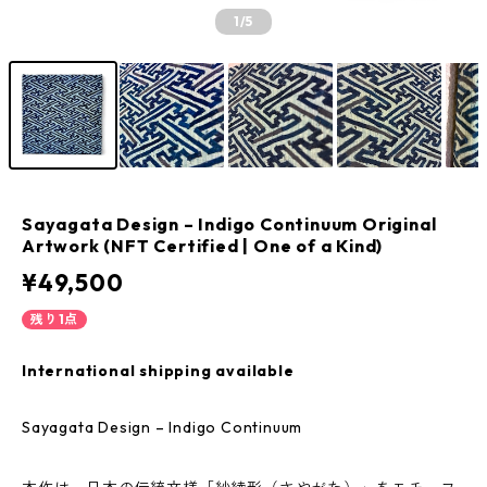
1
/5
Sayagata Design – Indigo Continuum Original
Artwork (NFT Certified | One of a Kind)
¥49,500
残り1点
International shipping available
Sayagata Design – Indigo Continuum