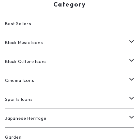
Category
Best Sellers
Black Music Icons
Original Works
Black Culture Icons
Limited Edition Prints
Original Works
Cinema Icons
Limited Edition Prints
Original Works
Sports Icons
Limited Edition Prints
Original Works
Japanese Heritage
Limited Edition Prints
Original Works
Garden