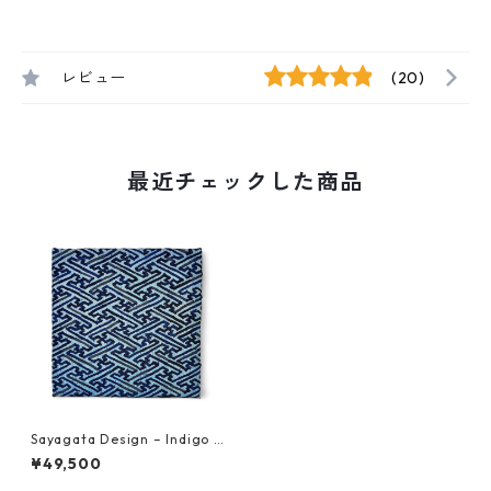
レビュー
(20)
最近チェックした商品
Sayagata Design – Indigo C
ontinuum Original Artwork
¥49,500
(NFT Certified | One of a Ki
nd)