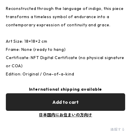
Reconstructed through the language of indigo, this piece
transforms a timeless symbol of endurance into a
contemporary expression of continuity and grace.
Art Size: 18×18×2 cm
Frame: None (ready to hang)
Certificate: NFT Digital Certificate (no physical signature
or COA)
Edition: Original / One-of-a-kind
International shipping available
Add to cart
日本国内にお住まいの方向け
通報する